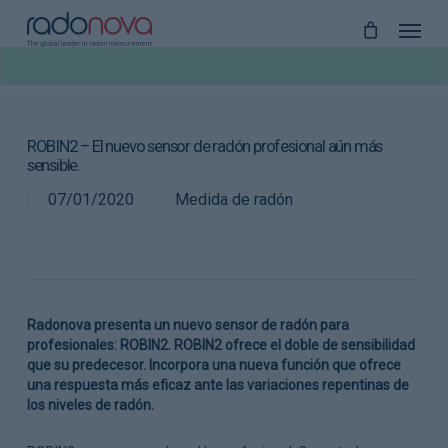
Skip
to
main
content
ROBIN2 – El nuevo sensor de radón profesional aún más
sensible.
07/01/2020
Medida de radón
Radonova presenta un nuevo sensor de radón para
profesionales: ROBIN2. ROBIN2 ofrece el doble de sensibilidad
que su predecesor. Incorpora una nueva función que ofrece
una respuesta más eficaz ante las variaciones repentinas de
los niveles de radón.